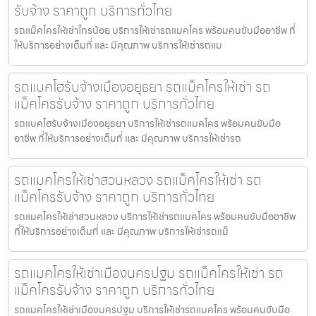
รับจ้าง ราคาถูก บริการทั่วไทย
รถแม็คโครให้เช่าไทรน้อย บริการให้เช่ารถแมคโคร พร้อมคนขับมืออาชีพ ที่
ให้บริการอย่างเต็มที่ และ มีคุณภาพ บริการให้เช่ารถแม
รถแบคโฮรับจ้างเมืองอยุธยา รถแม็คโครให้เช่า รถ
แม็คโครรับจ้าง ราคาถูก บริการทั่วไทย
รถแบคโฮรับจ้างเมืองอยุธยา บริการให้เช่ารถแมคโคร พร้อมคนขับมือ
อาชีพ ที่ให้บริการอย่างเต็มที่ และ มีคุณภาพ บริการให้เช่ารถ
รถแมคโครให้เช่าสวนหลวง รถแม็คโครให้เช่า รถ
แม็คโครรับจ้าง ราคาถูก บริการทั่วไทย
รถแมคโครให้เช่าสวนหลวง บริการให้เช่ารถแมคโคร พร้อมคนขับมืออาชีพ
ที่ให้บริการอย่างเต็มที่ และ มีคุณภาพ บริการให้เช่ารถแม็
รถแมคโครให้เช่าเมืองนครปฐม รถแม็คโครให้เช่า รถ
แม็คโครรับจ้าง ราคาถูก บริการทั่วไทย
รถแมคโครให้เช่าเมืองนครปฐม บริการให้เช่ารถแมคโคร พร้อมคนขับมือ