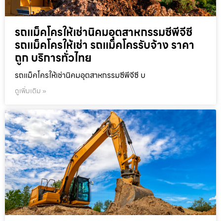
รถแม็คโครให้เช่านิคมอุตสาหกรรมซีพีจีซี
รถแม็คโครให้เช่า รถแม็คโครรับจ้าง ราคา
ถูก บริการทั่วไทย
รถแม็คโครให้เช่านิคมอุตสาหกรรมซีพีจีซี บ
ดูเพิ่มเติม »