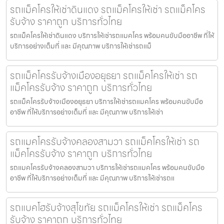
รถแม็คโครให้เช่าดินแดง รถแม็คโครให้เช่า รถแม็คโคร
รับจ้าง ราคาถูก บริการทั่วไทย
รถแม็คโครให้เช่าดินแดง บริการให้เช่ารถแมคโคร พร้อมคนขับมืออาชีพ ที่ให้
บริการอย่างเต็มที่ และ มีคุณภาพ บริการให้เช่ารถแม็
รถแม็คโครรับจ้างเมืองอยุธยา รถแม็คโครให้เช่า รถ
แม็คโครรับจ้าง ราคาถูก บริการทั่วไทย
รถแม็คโครรับจ้างเมืองอยุธยา บริการให้เช่ารถแมคโคร พร้อมคนขับมือ
อาชีพ ที่ให้บริการอย่างเต็มที่ และ มีคุณภาพ บริการให้เช่า
รถแมคโครรับจ้างคลองสามวา รถแม็คโครให้เช่า รถ
แม็คโครรับจ้าง ราคาถูก บริการทั่วไทย
รถแมคโครรับจ้างคลองสามวา บริการให้เช่ารถแมคโคร พร้อมคนขับมือ
อาชีพ ที่ให้บริการอย่างเต็มที่ และ มีคุณภาพ บริการให้เช่ารถแ
รถแบคโฮรับจ้างสุโขทัย รถแม็คโครให้เช่า รถแม็คโคร
รับจ้าง ราคาถูก บริการทั่วไทย