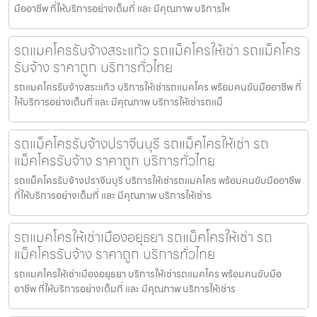
มืออาชีพ ที่ให้บริการอย่างเต็มที่ และ มีคุณภาพ บริการให
รถแมคโครรับจ้างสระแก้ว รถแม็คโครให้เช่า รถแม็คโคร
รับจ้าง ราคาถูก บริการทั่วไทย
รถแมคโครรับจ้างสระแก้ว บริการให้เช่ารถแมคโคร พร้อมคนขับมืออาชีพ ที่
ให้บริการอย่างเต็มที่ และ มีคุณภาพ บริการให้เช่ารถแม็
รถแม็คโครรับจ้างปราจีนบุรี รถแม็คโครให้เช่า รถ
แม็คโครรับจ้าง ราคาถูก บริการทั่วไทย
รถแม็คโครรับจ้างปราจีนบุรี บริการให้เช่ารถแมคโคร พร้อมคนขับมืออาชีพ
ที่ให้บริการอย่างเต็มที่ และ มีคุณภาพ บริการให้เช่าร
รถแมคโครให้เช่าเมืองอยุธยา รถแม็คโครให้เช่า รถ
แม็คโครรับจ้าง ราคาถูก บริการทั่วไทย
รถแมคโครให้เช่าเมืองอยุธยา บริการให้เช่ารถแมคโคร พร้อมคนขับมือ
อาชีพ ที่ให้บริการอย่างเต็มที่ และ มีคุณภาพ บริการให้เช่าร