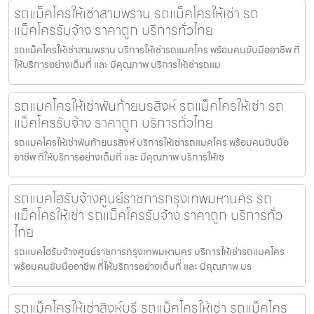
รถแม็คโครให้เช่าสามพราน รถแม็คโครให้เช่า รถ
แม็คโครรับจ้าง ราคาถูก บริการทั่วไทย
รถแม็คโครให้เช่าสามพราน บริการให้เช่ารถแมคโคร พร้อมคนขับมืออาชีพ ที่
ให้บริการอย่างเต็มที่ และ มีคุณภาพ บริการให้เช่ารถแม
รถแมคโครให้เช่าพันท้ายนรสิงห์ รถแม็คโครให้เช่า รถ
แม็คโครรับจ้าง ราคาถูก บริการทั่วไทย
รถแมคโครให้เช่าพันท้ายนรสิงห์ บริการให้เช่ารถแมคโคร พร้อมคนขับมือ
อาชีพ ที่ให้บริการอย่างเต็มที่ และ มีคุณภาพ บริการให้เช
รถแบคโฮรับจ้างศูนย์ราชการกรุงเทพมหานคร รถ
แม็คโครให้เช่า รถแม็คโครรับจ้าง ราคาถูก บริการทั่ว
ไทย
รถแบคโฮรับจ้างศูนย์ราชการกรุงเทพมหานคร บริการให้เช่ารถแมคโคร
พร้อมคนขับมืออาชีพ ที่ให้บริการอย่างเต็มที่ และ มีคุณภาพ บร
รถแม็คโครให้เช่าสิงห์บุรี รถแม็คโครให้เช่า รถแม็คโคร