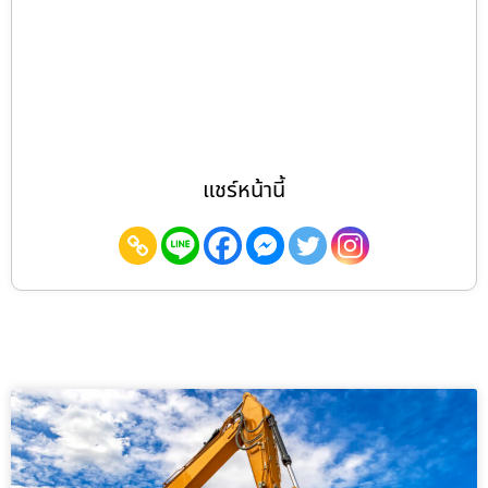
แชร์หน้านี้