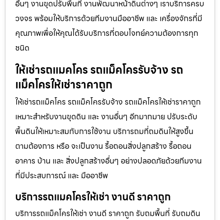
อื่นๆ งานขุดปรับพื้นที่ งานพัฒนาหน้าดินต่างๆ เราบริการครบ
วงจร พร้อมให้บริการด้วยทีมงานมืออาชีพ และ เครื่องจักรที่มี
คุณภาพเพื่อให้คุณได้รับบริการที่ตอบโจทย์ความต้องการทุก
ชนิด
ให้เช่ารถแมคโคร รถแม็คโครรับจ้าง รถ
แม็คโครให้เช่าราคาถูก
ให้เช่ารถแม็คโคร รถแม็คโครรับจ้าง รถแม็คโครให้เช่าราคาถูก
เหมาะสำหรับงานขุดดิน และ งานอื่นๆ อีกมากมาย ปรับระดับ
พื้นดินให้เหมาะสมกับการใช้งาน บริการถมที่ถมดินให้สูงขึ้น
ตามต้องการ หรือ จะเป็นงาน รื้อถอนสิ่งปลูกสร้าง รื้อถอน
อาคาร บ้าน และ สิ่งปลูกสร้างอื่นๆ อย่างปลอดภัยด้วยทีมงาน
ที่มีประสบการณ์ และ มืออาชีพ
บริการรถแมคโครให้เช่า งานดี ราคาถูก
บริการรถแม็คโครให้เช่า งานดี ราคาถูก รับถมพื้นที่ รับถมดิน