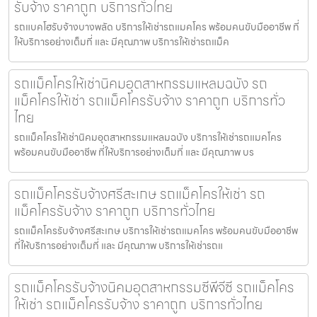
รับจ้าง ราคาถูก บริการทั่วไทย
รถแบคโฮรับจ้างบางพลัด บริการให้เช่ารถแมคโคร พร้อมคนขับมืออาชีพ ที่
ให้บริการอย่างเต็มที่ และ มีคุณภาพ บริการให้เช่ารถแม็ค
รถแม็คโครให้เช่านิคมอุตสาหกรรมแหลมฉบัง รถ
แม็คโครให้เช่า รถแม็คโครรับจ้าง ราคาถูก บริการทั่ว
ไทย
รถแม็คโครให้เช่านิคมอุตสาหกรรมแหลมฉบัง บริการให้เช่ารถแมคโคร
พร้อมคนขับมืออาชีพ ที่ให้บริการอย่างเต็มที่ และ มีคุณภาพ บร
รถแม็คโครรับจ้างศรีสะเกษ รถแม็คโครให้เช่า รถ
แม็คโครรับจ้าง ราคาถูก บริการทั่วไทย
รถแม็คโครรับจ้างศรีสะเกษ บริการให้เช่ารถแมคโคร พร้อมคนขับมืออาชีพ
ที่ให้บริการอย่างเต็มที่ และ มีคุณภาพ บริการให้เช่ารถแ
รถแม็คโครรับจ้างนิคมอุตสาหกรรมซีพีจีซี รถแม็คโคร
ให้เช่า รถแม็คโครรับจ้าง ราคาถูก บริการทั่วไทย