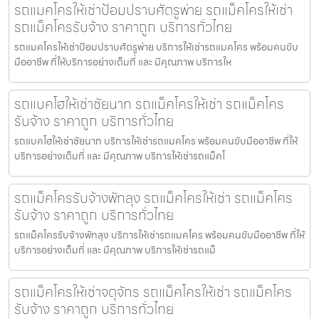
รถแมคโครให้เช่าป้อมปราบศัตรูพ่าย รถแม็คโครให้เช่า
รถแม็คโครรับจ้าง ราคาถูก บริการทั่วไทย
รถแมคโครให้เช่าป้อมปราบศัตรูพ่าย บริการให้เช่ารถแมคโคร พร้อมคนขับ
มืออาชีพ ที่ให้บริการอย่างเต็มที่ และ มีคุณภาพ บริการให
รถแบคโฮให้เช่าชัยนาท รถแม็คโครให้เช่า รถแม็คโคร
รับจ้าง ราคาถูก บริการทั่วไทย
รถแบคโฮให้เช่าชัยนาท บริการให้เช่ารถแมคโคร พร้อมคนขับมืออาชีพ ที่ให้
บริการอย่างเต็มที่ และ มีคุณภาพ บริการให้เช่ารถแม็คโ
รถแม็คโครรับจ้างพัทลุง รถแม็คโครให้เช่า รถแม็คโคร
รับจ้าง ราคาถูก บริการทั่วไทย
รถแม็คโครรับจ้างพัทลุง บริการให้เช่ารถแมคโคร พร้อมคนขับมืออาชีพ ที่ให้
บริการอย่างเต็มที่ และ มีคุณภาพ บริการให้เช่ารถแม็
รถแม็คโครให้เช่าจตุจักร รถแม็คโครให้เช่า รถแม็คโคร
รับจ้าง ราคาถูก บริการทั่วไทย