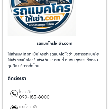
รถแมคโครให้เช่า.com
ให้เช่าแบคโฮ รถแม็คโครเช่า รถแบคโฮให้เช่า บริการรถแบคโฮ
ให้เช่า รถแม็คโครรับจ้าง รับเหมาถมที่ ถมดิน ขุดสระ รื้อถอน
ทุบตึก บริการทั่วไทย
ติดต่อเรา
โทร คลิก
099-185-8000
แอดไลน์ คลิก