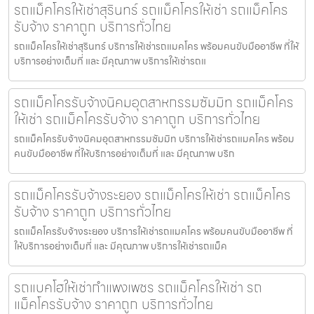
รถแม็คโครให้เช่าสุรินทร์ รถแม็คโครให้เช่า รถแม็คโคร
รับจ้าง ราคาถูก บริการทั่วไทย
รถแม็คโครให้เช่าสุรินทร์ บริการให้เช่ารถแมคโคร พร้อมคนขับมืออาชีพ ที่ให้
บริการอย่างเต็มที่ และ มีคุณภาพ บริการให้เช่ารถแ
รถแม็คโครรับจ้างนิคมอุตสาหกรรมซัมมิท รถแม็คโคร
ให้เช่า รถแม็คโครรับจ้าง ราคาถูก บริการทั่วไทย
รถแม็คโครรับจ้างนิคมอุตสาหกรรมซัมมิท บริการให้เช่ารถแมคโคร พร้อม
คนขับมืออาชีพ ที่ให้บริการอย่างเต็มที่ และ มีคุณภาพ บริก
รถแม็คโครรับจ้างระยอง รถแม็คโครให้เช่า รถแม็คโคร
รับจ้าง ราคาถูก บริการทั่วไทย
รถแม็คโครรับจ้างระยอง บริการให้เช่ารถแมคโคร พร้อมคนขับมืออาชีพ ที่
ให้บริการอย่างเต็มที่ และ มีคุณภาพ บริการให้เช่ารถแม็ค
รถแบคโฮให้เช่ากำแพงเพชร รถแม็คโครให้เช่า รถ
แม็คโครรับจ้าง ราคาถูก บริการทั่วไทย