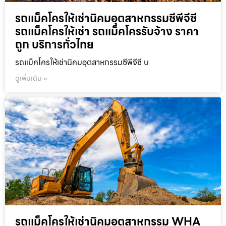
รถแม็คโครให้เช่านิคมอุตสาหกรรมซีพีจีซี
รถแม็คโครให้เช่า รถแม็คโครรับจ้าง ราคา
ถูก บริการทั่วไทย
รถแม็คโครให้เช่านิคมอุตสาหกรรมซีพีจีซี บ
ดูเพิ่มเติม »
รถแม็คโครให้เช่านิคมอุตสาหกรรม WHA