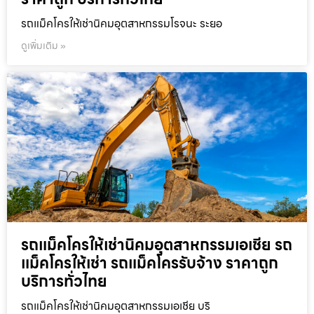
รถแม็คโครให้เช่านิคมอุตสาหกรรมโรจนะ ระยอ
ดูเพิ่มเติม »
รถแม็คโครให้เช่านิคมอุตสาหกรรมเอเชีย รถ
แม็คโครให้เช่า รถแม็คโครรับจ้าง ราคาถูก
บริการทั่วไทย
รถแม็คโครให้เช่านิคมอุตสาหกรรมเอเชีย บริ