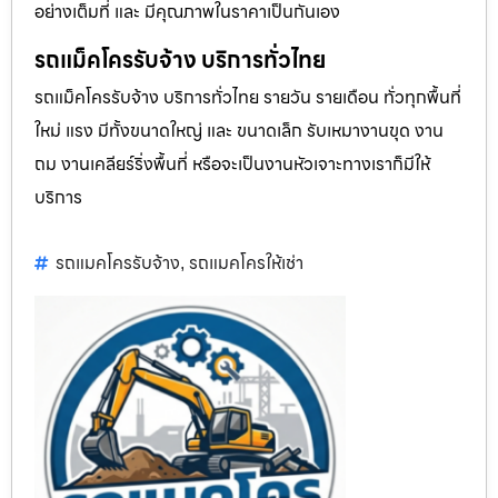
อย่างเต็มที่ และ มีคุณภาพในราคาเป็นกันเอง
รถแม็คโครรับจ้าง บริการทั่วไทย
รถแม็คโครรับจ้าง บริการทั่วไทย รายวัน รายเดือน ทั่วทุกพื้นที่
ใหม่ แรง มีทั้งขนาดใหญ่ และ ขนาดเล็ก รับเหมางานขุด งาน
ถม งานเคลียร์ริ่งพื้นที่ หรือจะเป็นงานหัวเจาะทางเราก็มีให้
บริการ
รถแมคโครรับจ้าง
รถแมคโครให้เช่า
,