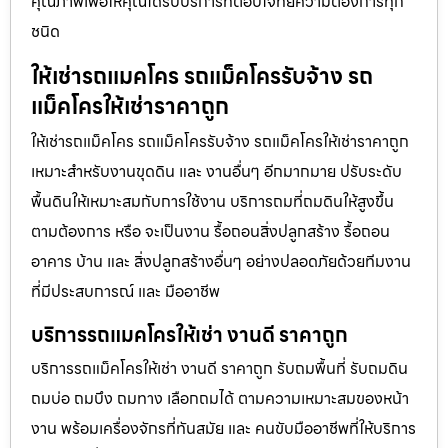
คุณภาพเพื่อให้คุณได้รับบริการที่ตอบโจทย์ความต้องการทุก
ชนิด
ให้เช่ารถแมคโคร รถแม็คโครรับจ้าง รถ
แม็คโครให้เช่าราคาถูก
ให้เช่ารถแม็คโคร รถแม็คโครรับจ้าง รถแม็คโครให้เช่าราคาถูก
เหมาะสำหรับงานขุดดิน และ งานอื่นๆ อีกมากมาย ปรับระดับ
พื้นดินให้เหมาะสมกับการใช้งาน บริการถมที่ถมดินให้สูงขึ้น
ตามต้องการ หรือ จะเป็นงาน รื้อถอนสิ่งปลูกสร้าง รื้อถอน
อาคาร บ้าน และ สิ่งปลูกสร้างอื่นๆ อย่างปลอดภัยด้วยทีมงาน
ที่มีประสบการณ์ และ มืออาชีพ
บริการรถแมคโครให้เช่า งานดี ราคาถูก
บริการรถแม็คโครให้เช่า งานดี ราคาถูก รับถมพื้นที่ รับถมดิน
ถมบ่อ ถมบึง ถมทาง เลือกถมได้ ตามความเหมาะสมของหน้า
งาน พร้อมเครื่องจักรที่ทันสมัย และ คนขับมืออาชีพที่ให้บริการ