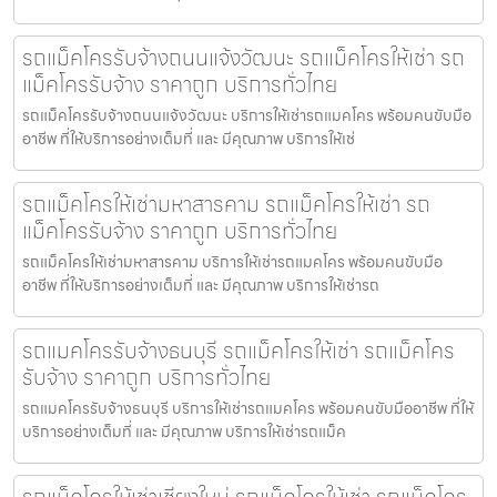
รถแม็คโครรับจ้างถนนแจ้งวัฒนะ รถแม็คโครให้เช่า รถ
แม็คโครรับจ้าง ราคาถูก บริการทั่วไทย
รถแม็คโครรับจ้างถนนแจ้งวัฒนะ บริการให้เช่ารถแมคโคร พร้อมคนขับมือ
อาชีพ ที่ให้บริการอย่างเต็มที่ และ มีคุณภาพ บริการให้เช่
รถแม็คโครให้เช่ามหาสารคาม รถแม็คโครให้เช่า รถ
แม็คโครรับจ้าง ราคาถูก บริการทั่วไทย
รถแม็คโครให้เช่ามหาสารคาม บริการให้เช่ารถแมคโคร พร้อมคนขับมือ
อาชีพ ที่ให้บริการอย่างเต็มที่ และ มีคุณภาพ บริการให้เช่ารถ
รถแมคโครรับจ้างธนบุรี รถแม็คโครให้เช่า รถแม็คโคร
รับจ้าง ราคาถูก บริการทั่วไทย
รถแมคโครรับจ้างธนบุรี บริการให้เช่ารถแมคโคร พร้อมคนขับมืออาชีพ ที่ให้
บริการอย่างเต็มที่ และ มีคุณภาพ บริการให้เช่ารถแม็ค