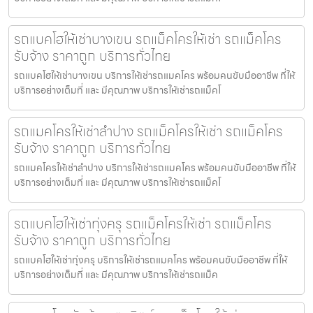
รถแบคโฮให้เช่าบางเขน รถแม็คโครให้เช่า รถแม็คโคร
รับจ้าง ราคาถูก บริการทั่วไทย
รถแบคโฮให้เช่าบางเขน บริการให้เช่ารถแมคโคร พร้อมคนขับมืออาชีพ ที่ให้
บริการอย่างเต็มที่ และ มีคุณภาพ บริการให้เช่ารถแม็คโ
รถแมคโครให้เช่าลำปาง รถแม็คโครให้เช่า รถแม็คโคร
รับจ้าง ราคาถูก บริการทั่วไทย
รถแมคโครให้เช่าลำปาง บริการให้เช่ารถแมคโคร พร้อมคนขับมืออาชีพ ที่ให้
บริการอย่างเต็มที่ และ มีคุณภาพ บริการให้เช่ารถแม็คโ
รถแบคโฮให้เช่าทุ่งครุ รถแม็คโครให้เช่า รถแม็คโคร
รับจ้าง ราคาถูก บริการทั่วไทย
รถแบคโฮให้เช่าทุ่งครุ บริการให้เช่ารถแมคโคร พร้อมคนขับมืออาชีพ ที่ให้
บริการอย่างเต็มที่ และ มีคุณภาพ บริการให้เช่ารถแม็ค