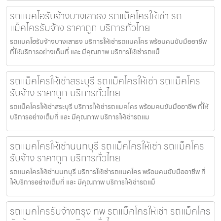
รถแบคโฮรับจ้างบางเสาธง รถแม็คโครให้เช่า รถ
แม็คโครรับจ้าง ราคาถูก บริการทั่วไทย
รถแบคโฮรับจ้างบางเสาธง บริการให้เช่ารถแมคโคร พร้อมคนขับมืออาชีพ
ที่ให้บริการอย่างเต็มที่ และ มีคุณภาพ บริการให้เช่ารถแม็
รถแม็คโครให้เช่าสระบุรี รถแม็คโครให้เช่า รถแม็คโคร
รับจ้าง ราคาถูก บริการทั่วไทย
รถแม็คโครให้เช่าสระบุรี บริการให้เช่ารถแมคโคร พร้อมคนขับมืออาชีพ ที่ให้
บริการอย่างเต็มที่ และ มีคุณภาพ บริการให้เช่ารถแม
รถแมคโครให้เช่านนทบุรี รถแม็คโครให้เช่า รถแม็คโคร
รับจ้าง ราคาถูก บริการทั่วไทย
รถแมคโครให้เช่านนทบุรี บริการให้เช่ารถแมคโคร พร้อมคนขับมืออาชีพ ที่
ให้บริการอย่างเต็มที่ และ มีคุณภาพ บริการให้เช่ารถแม็
รถแมคโครรับจ้างกรุงเทพ รถแม็คโครให้เช่า รถแม็คโคร