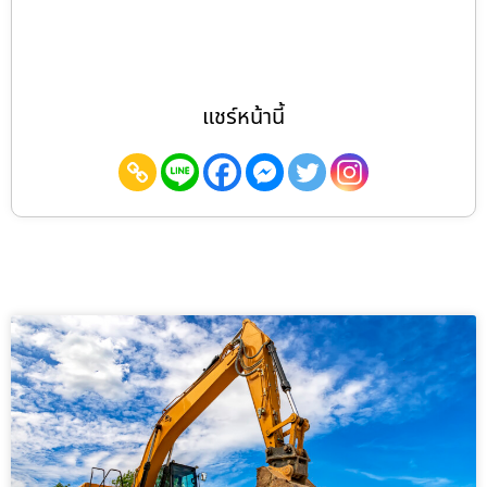
แชร์หน้านี้