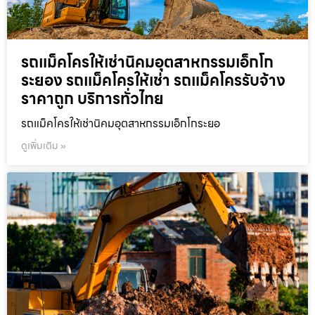
รถแม็คโครให้เช่านิคมอุตสาหกรรมเอ็กโก
ระยอง รถแม็คโครให้เช่า รถแม็คโครรับจ้าง
ราคาถูก บริการทั่วไทย
รถแม็คโครให้เช่านิคมอุตสาหกรรมเอ็กโกระยอ
ดูเพิ่มเติม »