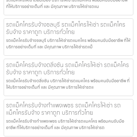
รถแมคโครให้เช่าดอนเมือง บริการให้เช่ารถแมคโคร พร้อมคนขับมืออาชีพ
ที่ให้บริการอย่างเต็มที่ และ มีคุณภาพ บริการให้เช่ารถแม
รถแม็คโครรับจ้างชลบุรี รถแม็คโครให้เช่า รถแม็คโคร
รับจ้าง ราคาถูก บริการทั่วไทย
รถแม็คโครรับจ้างชลบุรี บริการให้เช่ารถแมคโคร พร้อมคนขับมืออาชีพ ที่ให้
บริการอย่างเต็มที่ และ มีคุณภาพ บริการให้เช่ารถแม็
รถแม็คโครรับจ้างตลิ่งชัน รถแม็คโครให้เช่า รถแม็คโคร
รับจ้าง ราคาถูก บริการทั่วไทย
รถแม็คโครรับจ้างตลิ่งชัน บริการให้เช่ารถแมคโคร พร้อมคนขับมืออาชีพ ที่
ให้บริการอย่างเต็มที่ และ มีคุณภาพ บริการให้เช่ารถแ
รถแม็คโครรับจ้างกำแพงเพชร รถแม็คโครให้เช่า รถ
แม็คโครรับจ้าง ราคาถูก บริการทั่วไทย
รถแม็คโครรับจ้างกำแพงเพชร บริการให้เช่ารถแมคโคร พร้อมคนขับมือ
อาชีพ ที่ให้บริการอย่างเต็มที่ และ มีคุณภาพ บริการให้เช่ารถ