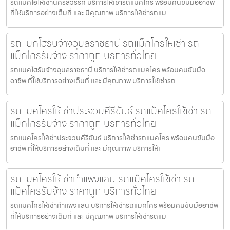
รถแบคโฮให้เช่านครสวรรค์ บริการให้เช่ารถแมคโคร พร้อมคนขับมืออาชีพ
ที่ให้บริการอย่างเต็มที่ และ มีคุณภาพ บริการให้เช่ารถแม
รถแบคโฮรับจ้างอุบลราชธานี รถแม็คโครให้เช่า รถ
แม็คโครรับจ้าง ราคาถูก บริการทั่วไทย
รถแบคโฮรับจ้างอุบลราชธานี บริการให้เช่ารถแมคโคร พร้อมคนขับมือ
อาชีพ ที่ให้บริการอย่างเต็มที่ และ มีคุณภาพ บริการให้เช่ารถ
รถแมคโครให้เช่าประจวบคีรีขันธ์ รถแม็คโครให้เช่า รถ
แม็คโครรับจ้าง ราคาถูก บริการทั่วไทย
รถแมคโครให้เช่าประจวบคีรีขันธ์ บริการให้เช่ารถแมคโคร พร้อมคนขับมือ
อาชีพ ที่ให้บริการอย่างเต็มที่ และ มีคุณภาพ บริการให้เ
รถแมคโครให้เช่ากำแพงแสน รถแม็คโครให้เช่า รถ
แม็คโครรับจ้าง ราคาถูก บริการทั่วไทย
รถแมคโครให้เช่ากำแพงแสน บริการให้เช่ารถแมคโคร พร้อมคนขับมืออาชีพ
ที่ให้บริการอย่างเต็มที่ และ มีคุณภาพ บริการให้เช่ารถแม