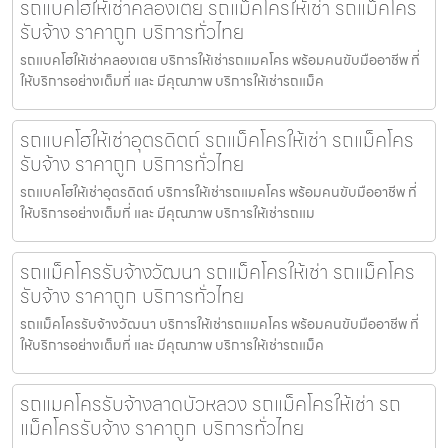
รถแบคโฮให้เช่าคลองเตย รถแม็คโครให้เช่า รถแม็คโคร
รับจ้าง ราคาถูก บริการทั่วไทย
รถแบคโฮให้เช่าคลองเตย บริการให้เช่ารถแมคโคร พร้อมคนขับมืออาชีพ ที่
ให้บริการอย่างเต็มที่ และ มีคุณภาพ บริการให้เช่ารถแม็ค
รถแบคโฮให้เช่าอุตรดิตถ์ รถแม็คโครให้เช่า รถแม็คโคร
รับจ้าง ราคาถูก บริการทั่วไทย
รถแบคโฮให้เช่าอุตรดิตถ์ บริการให้เช่ารถแมคโคร พร้อมคนขับมืออาชีพ ที่
ให้บริการอย่างเต็มที่ และ มีคุณภาพ บริการให้เช่ารถแม
รถแม็คโครรับจ้างวัฒนา รถแม็คโครให้เช่า รถแม็คโคร
รับจ้าง ราคาถูก บริการทั่วไทย
รถแม็คโครรับจ้างวัฒนา บริการให้เช่ารถแมคโคร พร้อมคนขับมืออาชีพ ที่
ให้บริการอย่างเต็มที่ และ มีคุณภาพ บริการให้เช่ารถแม็ค
รถแมคโครรับจ้างลาดบัวหลวง รถแม็คโครให้เช่า รถ
แม็คโครรับจ้าง ราคาถูก บริการทั่วไทย