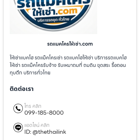
รถแมคโครให้เช่า.com
ให้เช่าแบคโฮ รถแม็คโครเช่า รถแบคโฮให้เช่า บริการรถแบคโฮ
ให้เช่า รถแม็คโครรับจ้าง รับเหมาถมที่ ถมดิน ขุดสระ รื้อถอน
ทุบตึก บริการทั่วไทย
ติดต่อเรา
โทร คลิก
099-185-8000
แอดไลน์ คลิก
ID: @thethailink