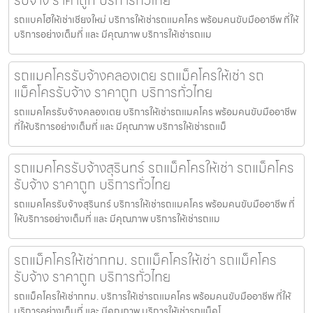
รับจ้าง ราคาถูก บริการทั่วไทย
รถแบคโฮให้เช่าเชียงใหม่ บริการให้เช่ารถแมคโคร พร้อมคนขับมืออาชีพ ที่ให้
บริการอย่างเต็มที่ และ มีคุณภาพ บริการให้เช่ารถแม
รถแมคโครรับจ้างคลองเตย รถแม็คโครให้เช่า รถ
แม็คโครรับจ้าง ราคาถูก บริการทั่วไทย
รถแมคโครรับจ้างคลองเตย บริการให้เช่ารถแมคโคร พร้อมคนขับมืออาชีพ
ที่ให้บริการอย่างเต็มที่ และ มีคุณภาพ บริการให้เช่ารถแม็
รถแมคโครรับจ้างสุรินทร์ รถแม็คโครให้เช่า รถแม็คโคร
รับจ้าง ราคาถูก บริการทั่วไทย
รถแมคโครรับจ้างสุรินทร์ บริการให้เช่ารถแมคโคร พร้อมคนขับมืออาชีพ ที่
ให้บริการอย่างเต็มที่ และ มีคุณภาพ บริการให้เช่ารถแม
รถแม็คโครให้เช่ากทม. รถแม็คโครให้เช่า รถแม็คโคร
รับจ้าง ราคาถูก บริการทั่วไทย
รถแม็คโครให้เช่ากทม. บริการให้เช่ารถแมคโคร พร้อมคนขับมืออาชีพ ที่ให้
บริการอย่างเต็มที่ และ มีคุณภาพ บริการให้เช่ารถแม็คโ