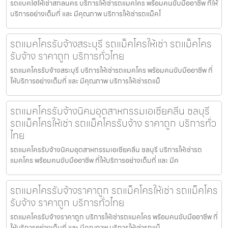
รถแบคโฮให้เช่าสกลนคร บริการให้เช่ารถแมคโคร พร้อมคนขับมืออาชีพ ที่ให้
บริการอย่างเต็มที่ และ มีคุณภาพ บริการให้เช่ารถแม็คโ
รถแมคโครรับจ้างสระบุรี รถแม็คโครให้เช่า รถแม็คโคร
รับจ้าง ราคาถูก บริการทั่วไทย
รถแมคโครรับจ้างสระบุรี บริการให้เช่ารถแมคโคร พร้อมคนขับมืออาชีพ ที่
ให้บริการอย่างเต็มที่ และ มีคุณภาพ บริการให้เช่ารถแม็
รถแมคโครรับจ้างนิคมอุตสาหกรรมเอเชียคลีน ชลบุรี
รถแม็คโครให้เช่า รถแม็คโครรับจ้าง ราคาถูก บริการทั่ว
ไทย
รถแมคโครรับจ้างนิคมอุตสาหกรรมเอเชียคลีน ชลบุรี บริการให้เช่ารถ
แมคโคร พร้อมคนขับมืออาชีพ ที่ให้บริการอย่างเต็มที่ และ มีค
รถแมคโครรับจ้างราคาถูก รถแม็คโครให้เช่า รถแม็คโคร
รับจ้าง ราคาถูก บริการทั่วไทย
รถแมคโครรับจ้างราคาถูก บริการให้เช่ารถแมคโคร พร้อมคนขับมืออาชีพ ที่
ให้บริการอย่างเต็มที่ และ มีคุณภาพ บริการให้เช่ารถแม็