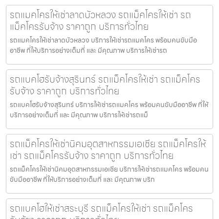
รถแมคโครให้เช่าลาดบัวหลวง รถแม็คโครให้เช่า รถ
แม็คโครรับจ้าง ราคาถูก บริการทั่วไทย
รถแมคโครให้เช่าลาดบัวหลวง บริการให้เช่ารถแมคโคร พร้อมคนขับมือ
อาชีพ ที่ให้บริการอย่างเต็มที่ และ มีคุณภาพ บริการให้เช่ารถ
รถแบคโฮรับจ้างสุรินทร์ รถแม็คโครให้เช่า รถแม็คโคร
รับจ้าง ราคาถูก บริการทั่วไทย
รถแบคโฮรับจ้างสุรินทร์ บริการให้เช่ารถแมคโคร พร้อมคนขับมืออาชีพ ที่ให้
บริการอย่างเต็มที่ และ มีคุณภาพ บริการให้เช่ารถแม็
รถแม็คโครให้เช่านิคมอุตสาหกรรมเอเชีย รถแม็คโครให้
เช่า รถแม็คโครรับจ้าง ราคาถูก บริการทั่วไทย
รถแม็คโครให้เช่านิคมอุตสาหกรรมเอเชีย บริการให้เช่ารถแมคโคร พร้อมคน
ขับมืออาชีพ ที่ให้บริการอย่างเต็มที่ และ มีคุณภาพ บริก
รถแบคโฮให้เช่าสระบุรี รถแม็คโครให้เช่า รถแม็คโคร