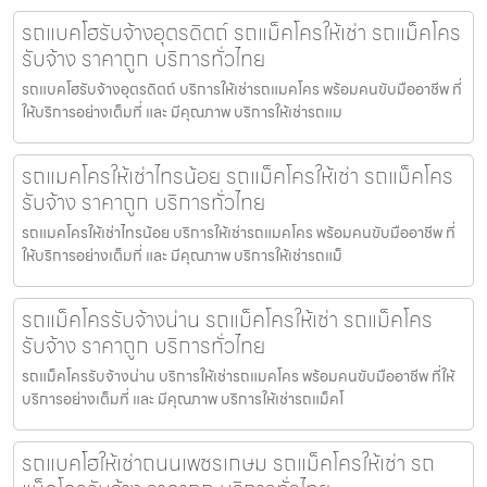
รถแบคโฮรับจ้างอุตรดิตถ์ รถแม็คโครให้เช่า รถแม็คโคร
รับจ้าง ราคาถูก บริการทั่วไทย
รถแบคโฮรับจ้างอุตรดิตถ์ บริการให้เช่ารถแมคโคร พร้อมคนขับมืออาชีพ ที่
ให้บริการอย่างเต็มที่ และ มีคุณภาพ บริการให้เช่ารถแม
รถแมคโครให้เช่าไทรน้อย รถแม็คโครให้เช่า รถแม็คโคร
รับจ้าง ราคาถูก บริการทั่วไทย
รถแมคโครให้เช่าไทรน้อย บริการให้เช่ารถแมคโคร พร้อมคนขับมืออาชีพ ที่
ให้บริการอย่างเต็มที่ และ มีคุณภาพ บริการให้เช่ารถแม็
รถแม็คโครรับจ้างน่าน รถแม็คโครให้เช่า รถแม็คโคร
รับจ้าง ราคาถูก บริการทั่วไทย
รถแม็คโครรับจ้างน่าน บริการให้เช่ารถแมคโคร พร้อมคนขับมืออาชีพ ที่ให้
บริการอย่างเต็มที่ และ มีคุณภาพ บริการให้เช่ารถแม็คโ
รถแบคโฮให้เช่าถนนเพชรเกษม รถแม็คโครให้เช่า รถ