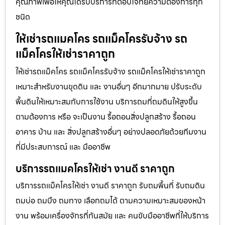
คุณภาพเพื่อให้คุณได้รับบริการที่ตอบโจทย์ความต้องการทุก
ชนิด
ให้เช่ารถแมคโคร รถแม็คโครรับจ้าง รถ
แม็คโครให้เช่าราคาถูก
ให้เช่ารถแม็คโคร รถแม็คโครรับจ้าง รถแม็คโครให้เช่าราคาถูก
เหมาะสำหรับงานขุดดิน และ งานอื่นๆ อีกมากมาย ปรับระดับ
พื้นดินให้เหมาะสมกับการใช้งาน บริการถมที่ถมดินให้สูงขึ้น
ตามต้องการ หรือ จะเป็นงาน รื้อถอนสิ่งปลูกสร้าง รื้อถอน
อาคาร บ้าน และ สิ่งปลูกสร้างอื่นๆ อย่างปลอดภัยด้วยทีมงาน
ที่มีประสบการณ์ และ มืออาชีพ
บริการรถแมคโครให้เช่า งานดี ราคาถูก
บริการรถแม็คโครให้เช่า งานดี ราคาถูก รับถมพื้นที่ รับถมดิน
ถมบ่อ ถมบึง ถมทาง เลือกถมได้ ตามความเหมาะสมของหน้า
งาน พร้อมเครื่องจักรที่ทันสมัย และ คนขับมืออาชีพที่ให้บริการ