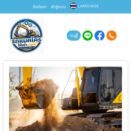
LANGUAGE
ติดต่อเรา
เข้าสู่ระบบ
เมนู