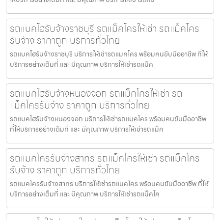
รถแบคโฮรับจ้างราชบุรี รถแม็คโครให้เช่า รถแม็คโคร
รับจ้าง ราคาถูก บริการทั่วไทย
รถแบคโฮรับจ้างราชบุรี บริการให้เช่ารถแมคโคร พร้อมคนขับมืออาชีพ ที่ให้
บริการอย่างเต็มที่ และ มีคุณภาพ บริการให้เช่ารถแม็ค
รถแบคโฮรับจ้างหนองจอก รถแม็คโครให้เช่า รถ
แม็คโครรับจ้าง ราคาถูก บริการทั่วไทย
รถแบคโฮรับจ้างหนองจอก บริการให้เช่ารถแมคโคร พร้อมคนขับมืออาชีพ
ที่ให้บริการอย่างเต็มที่ และ มีคุณภาพ บริการให้เช่ารถแม็ค
รถแมคโครรับจ้างสาทร รถแม็คโครให้เช่า รถแม็คโคร
รับจ้าง ราคาถูก บริการทั่วไทย
รถแมคโครรับจ้างสาทร บริการให้เช่ารถแมคโคร พร้อมคนขับมืออาชีพ ที่ให้
บริการอย่างเต็มที่ และ มีคุณภาพ บริการให้เช่ารถแม็คโค