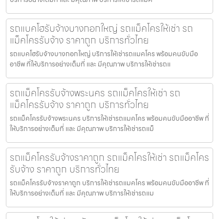
รถแบคโฮรับจ้างบางกอกใหญ่ รถแม็คโครให้เช่า รถ
แม็คโครรับจ้าง ราคาถูก บริการทั่วไทย
รถแบคโฮรับจ้างบางกอกใหญ่ บริการให้เช่ารถแมคโคร พร้อมคนขับมือ
อาชีพ ที่ให้บริการอย่างเต็มที่ และ มีคุณภาพ บริการให้เช่ารถแ
รถแม็คโครรับจ้างพระนคร รถแม็คโครให้เช่า รถ
แม็คโครรับจ้าง ราคาถูก บริการทั่วไทย
รถแม็คโครรับจ้างพระนคร บริการให้เช่ารถแมคโคร พร้อมคนขับมืออาชีพ ที่
ให้บริการอย่างเต็มที่ และ มีคุณภาพ บริการให้เช่ารถแม็
รถแม็คโครรับจ้างราคาถูก รถแม็คโครให้เช่า รถแม็คโคร
รับจ้าง ราคาถูก บริการทั่วไทย
รถแม็คโครรับจ้างราคาถูก บริการให้เช่ารถแมคโคร พร้อมคนขับมืออาชีพ ที่
ให้บริการอย่างเต็มที่ และ มีคุณภาพ บริการให้เช่ารถแม