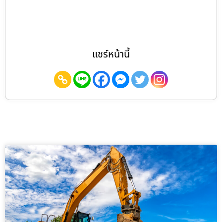
แชร์หน้านี้