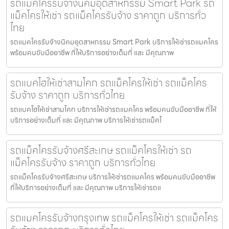
รถแมคโครรับจ้างนิคมอุตสาหกรรม Smart Park รถ
แม็คโครให้เช่า รถแม็คโครรับจ้าง ราคาถูก บริการทั่ว
ไทย
รถแมคโครรับจ้างนิคมอุตสาหกรรม Smart Park บริการให้เช่ารถแมคโคร
พร้อมคนขับมืออาชีพ ที่ให้บริการอย่างเต็มที่ และ มีคุณภาพ
รถแบคโฮให้เช่าสามโคก รถแม็คโครให้เช่า รถแม็คโคร
รับจ้าง ราคาถูก บริการทั่วไทย
รถแบคโฮให้เช่าสามโคก บริการให้เช่ารถแมคโคร พร้อมคนขับมืออาชีพ ที่ให้
บริการอย่างเต็มที่ และ มีคุณภาพ บริการให้เช่ารถแม็คโ
รถแม็คโครรับจ้างศรีสะเกษ รถแม็คโครให้เช่า รถ
แม็คโครรับจ้าง ราคาถูก บริการทั่วไทย
รถแม็คโครรับจ้างศรีสะเกษ บริการให้เช่ารถแมคโคร พร้อมคนขับมืออาชีพ
ที่ให้บริการอย่างเต็มที่ และ มีคุณภาพ บริการให้เช่ารถแ
รถแมคโครรับจ้างกรุงเทพ รถแม็คโครให้เช่า รถแม็คโคร