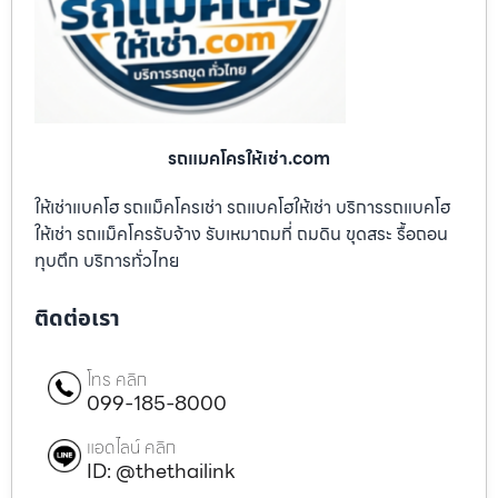
รถแมคโครให้เช่า.com
ให้เช่าแบคโฮ รถแม็คโครเช่า รถแบคโฮให้เช่า บริการรถแบคโฮ
ให้เช่า รถแม็คโครรับจ้าง รับเหมาถมที่ ถมดิน ขุดสระ รื้อถอน
ทุบตึก บริการทั่วไทย
ติดต่อเรา
โทร คลิก
099-185-8000
แอดไลน์ คลิก
ID: @thethailink