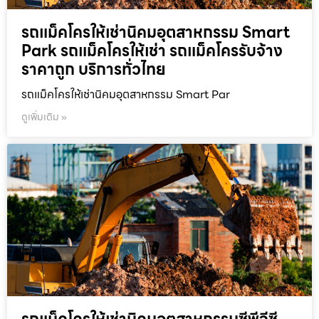
รถแม็คโครให้เช่านิคมอุตสาหกรรม Smart
Park รถแม็คโครให้เช่า รถแม็คโครรับจ้าง
ราคาถูก บริการทั่วไทย
รถแม็คโครให้เช่านิคมอุตสาหกรรม Smart Par
ดูเพิ่มเติม »