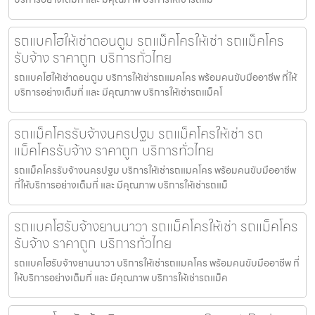
รถแบคโฮให้เช่าดอนตูม รถแม็คโครให้เช่า รถแม็คโคร
รับจ้าง ราคาถูก บริการทั่วไทย
รถแบคโฮให้เช่าดอนตูม บริการให้เช่ารถแมคโคร พร้อมคนขับมืออาชีพ ที่ให้
บริการอย่างเต็มที่ และ มีคุณภาพ บริการให้เช่ารถแม็คโ
รถแม็คโครรับจ้างนครปฐม รถแม็คโครให้เช่า รถ
แม็คโครรับจ้าง ราคาถูก บริการทั่วไทย
รถแม็คโครรับจ้างนครปฐม บริการให้เช่ารถแมคโคร พร้อมคนขับมืออาชีพ
ที่ให้บริการอย่างเต็มที่ และ มีคุณภาพ บริการให้เช่ารถแม็
รถแบคโฮรับจ้างยานนาวา รถแม็คโครให้เช่า รถแม็คโคร
รับจ้าง ราคาถูก บริการทั่วไทย
รถแบคโฮรับจ้างยานนาวา บริการให้เช่ารถแมคโคร พร้อมคนขับมืออาชีพ ที่
ให้บริการอย่างเต็มที่ และ มีคุณภาพ บริการให้เช่ารถแม็ค