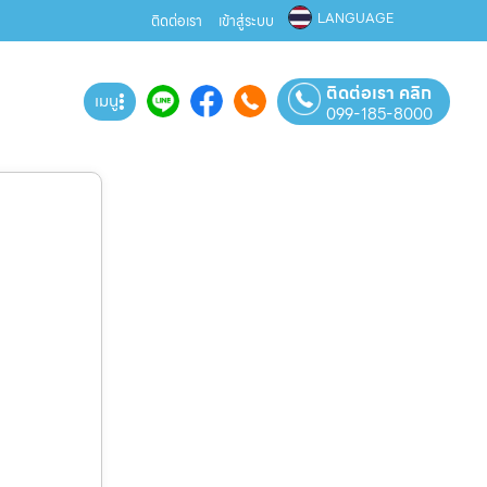
LANGUAGE
ติดต่อเรา
เข้าสู่ระบบ
ติดต่อเรา คลิก
เมนู
099-185-8000