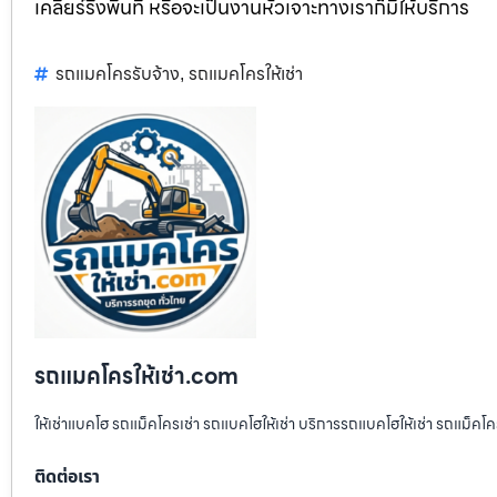
เคลียร์ริ่งพื้นที่ หรือจะเป็นงานหัวเจาะทางเราก็มีให้บริการ
รถแมคโครรับจ้าง
รถแมคโครให้เช่า
,
รถแมคโครให้เช่า.com
ให้เช่าแบคโฮ รถแม็คโครเช่า รถแบคโฮให้เช่า บริการรถแบคโฮให้เช่า รถแม็คโคร
ติดต่อเรา