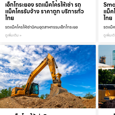
เอ็กโกระยอง รถแม็คโครให้เช่า รถ
Smar
แม็คโครรับจ้าง ราคาถูก บริการทั่ว
แม็ค
ไทย
ไทย
รถแม็คโครให้เช่านิคมอุตสาหกรรมเอ็กโกระยอ
รถแม็ค
ดูเพิ่มเติม »
ดูเพิ่มเต