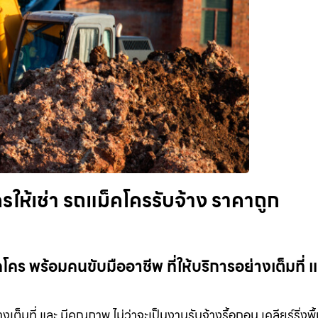
ให้เช่า รถแม็คโครรับจ้าง ราคาถูก
ร พร้อมคนขับมืออาชีพ ที่ให้บริการอย่างเต็มที่ แ
เต็มที่ และ มีคุณภาพ ไม่ว่าจะเป็นงานรับจ้างรื้อถอน เคลียร์ริ่งพื้