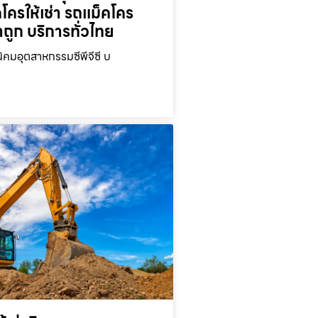
คโครให้เช่า รถแม็คโคร
าถูก บริการทั่วไทย
นิคมอุตสาหกรรมซีพีจีซี บ