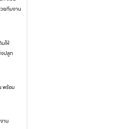
ด้วยทีมงาน
ินให้
ิ่งปลูก
น พร้อม
ม งาน