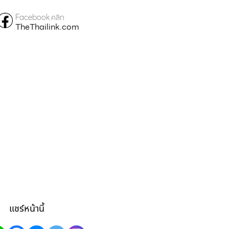
Facebook คลิก
TheThailink.com
แชร์หน้านี้