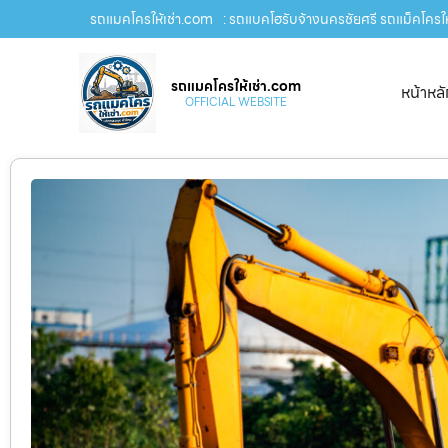
รถแมคโครให้เช่า.com
: รถแบคโฮรับจ้างนครชัยศรี รถแม็คโครให้
รถแมคโครให้เช่า.com
หน้าหล
OFFICIAL WEBSITE