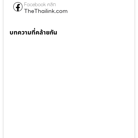
Facebook คลิก
TheThailink.com
บทความที่คล้ายกัน