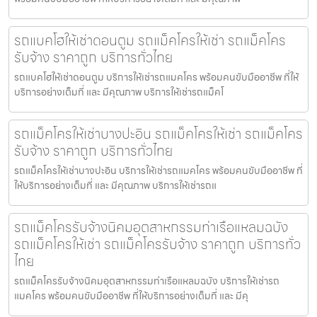
รถแบคโฮให้เช่าดอนตูม รถแม็คโครให้เช่า รถแม็คโคร
รับจ้าง ราคาถูก บริการทั่วไทย
รถแบคโฮให้เช่าดอนตูม บริการให้เช่ารถแมคโคร พร้อมคนขับมืออาชีพ ที่ให้
บริการอย่างเต็มที่ และ มีคุณภาพ บริการให้เช่ารถแม็คโ
รถแม็คโครให้เช่าบางปะอิน รถแม็คโครให้เช่า รถแม็คโคร
รับจ้าง ราคาถูก บริการทั่วไทย
รถแม็คโครให้เช่าบางปะอิน บริการให้เช่ารถแมคโคร พร้อมคนขับมืออาชีพ ที่
ให้บริการอย่างเต็มที่ และ มีคุณภาพ บริการให้เช่ารถแ
รถแม็คโครรับจ้างนิคมอุตสาหกรรมท่าเรือแหลมฉบัง
รถแม็คโครให้เช่า รถแม็คโครรับจ้าง ราคาถูก บริการทั่ว
ไทย
รถแม็คโครรับจ้างนิคมอุตสาหกรรมท่าเรือแหลมฉบัง บริการให้เช่ารถ
แมคโคร พร้อมคนขับมืออาชีพ ที่ให้บริการอย่างเต็มที่ และ มีคุ