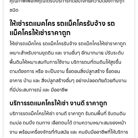
คุณภาพเพื่อให้คุณได้รับบริการที่ตอบโจทย์ความต้องการทุก
ชนิด
ให้เช่ารถแมคโคร รถแม็คโครรับจ้าง รถ
แม็คโครให้เช่าราคาถูก
ให้เช่ารถแม็คโคร รถแม็คโครรับจ้าง รถแม็คโครให้เช่าราคาถูก
เหมาะสำหรับงานขุดดิน และ งานอื่นๆ อีกมากมาย ปรับระดับ
พื้นดินให้เหมาะสมกับการใช้งาน บริการถมที่ถมดินให้สูงขึ้น
ตามต้องการ หรือ จะเป็นงาน รื้อถอนสิ่งปลูกสร้าง รื้อถอน
อาคาร บ้าน และ สิ่งปลูกสร้างอื่นๆ อย่างปลอดภัยด้วยทีมงาน
ที่มีประสบการณ์ และ มืออาชีพ
บริการรถแมคโครให้เช่า งานดี ราคาถูก
บริการรถแม็คโครให้เช่า งานดี ราคาถูก รับถมพื้นที่ รับถมดิน
ถมบ่อ ถมบึง ถมทาง เลือกถมได้ ตามความเหมาะสมของหน้า
งาน พร้อมเครื่องจักรที่ทันสมัย และ คนขับมืออาชีพที่ให้บริการ