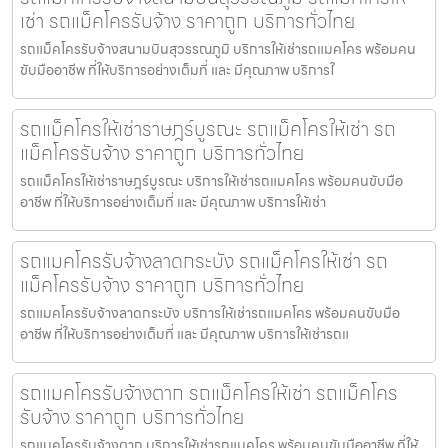
เช่า รถแม็คโครรับจ้าง ราคาถูก บริการทั่วไทย
รถแม็คโครรับจ้างสนามบินสุวรรณภูมิ บริการให้เช่ารถแมคโคร พร้อมคน
ขับมืออาชีพ ที่ให้บริการอย่างเต็มที่ และ มีคุณภาพ บริการใ
รถแม็คโครให้เช่าราษฎร์บูรณะ รถแม็คโครให้เช่า รถ
แม็คโครรับจ้าง ราคาถูก บริการทั่วไทย
รถแม็คโครให้เช่าราษฎร์บูรณะ บริการให้เช่ารถแมคโคร พร้อมคนขับมือ
อาชีพ ที่ให้บริการอย่างเต็มที่ และ มีคุณภาพ บริการให้เช่า
รถแมคโครรับจ้างลาดกระบัง รถแม็คโครให้เช่า รถ
แม็คโครรับจ้าง ราคาถูก บริการทั่วไทย
รถแมคโครรับจ้างลาดกระบัง บริการให้เช่ารถแมคโคร พร้อมคนขับมือ
อาชีพ ที่ให้บริการอย่างเต็มที่ และ มีคุณภาพ บริการให้เช่ารถแ
รถแมคโครรับจ้างตาก รถแม็คโครให้เช่า รถแม็คโคร
รับจ้าง ราคาถูก บริการทั่วไทย
รถแมคโครรับจ้างตาก บริการให้เช่ารถแมคโคร พร้อมคนขับมืออาชีพ ที่ให้