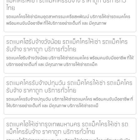
แม็คโครให้เช่า รถแม็คโครรับจ้าง ราคาถูก บริการทั่ว
ไทย
รถแมคโครให้เช่านิคมอุตสาหกรรมเครือสหพัฒน์ บริการให้เช่ารถแมคโคร
พร้อมคนขับมืออาชีพ ที่ให้บริการอย่างเต็มที่ และ มีคุณภาพ
รถแบคโฮรับจ้างวังน้อย รถแม็คโครให้เช่า รถแม็คโคร
รับจ้าง ราคาถูก บริการทั่วไทย
รถแบคโฮรับจ้างวังน้อย บริการให้เช่ารถแมคโคร พร้อมคนขับมืออาชีพ ที่ให้
บริการอย่างเต็มที่ และ มีคุณภาพ บริการให้เช่ารถแม็ค
รถแมคโครรับจ้างปทุมวัน รถแม็คโครให้เช่า รถแม็คโคร
รับจ้าง ราคาถูก บริการทั่วไทย
รถแมคโครรับจ้างปทุมวัน บริการให้เช่ารถแมคโคร พร้อมคนขับมืออาชีพ ที่
ให้บริการอย่างเต็มที่ และ มีคุณภาพ บริการให้เช่ารถแม็
รถแบคโฮให้เช่ากรุงเทพมหานคร รถแม็คโครให้เช่า รถ
แม็คโครรับจ้าง ราคาถูก บริการทั่วไทย