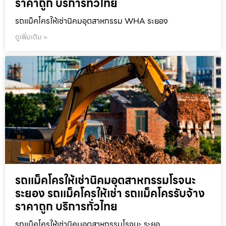
ราคาถูก บริการทั่วไทย
รถแม็คโครให้เช่านิคมอุตสาหกรรม WHA ระยอง
ดูเพิ่มเติม »
รถแม็คโครให้เช่านิคมอุตสาหกรรมโรจนะ
ระยอง รถแม็คโครให้เช่า รถแม็คโครรับจ้าง
ราคาถูก บริการทั่วไทย
รถแม็คโครให้เช่านิคมอุตสาหกรรมโรจนะ ระยอ