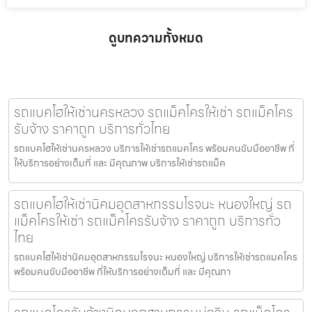
ดูบทความทั้งหมด
รถแบคโฮให้เช่านครหลวง รถแม็คโครให้เช่า รถแม็คโคร
รับจ้าง ราคาถูก บริการทั่วไทย
รถแบคโฮให้เช่านครหลวง บริการให้เช่ารถแมคโคร พร้อมคนขับมืออาชีพ ที่
ให้บริการอย่างเต็มที่ และ มีคุณภาพ บริการให้เช่ารถแม็ค
รถแบคโฮให้เช่านิคมอุตสาหกรรมโรจนะ หนองใหญ่ รถ
แม็คโครให้เช่า รถแม็คโครรับจ้าง ราคาถูก บริการทั่ว
ไทย
รถแบคโฮให้เช่านิคมอุตสาหกรรมโรจนะ หนองใหญ่ บริการให้เช่ารถแมคโคร
พร้อมคนขับมืออาชีพ ที่ให้บริการอย่างเต็มที่ และ มีคุณภา