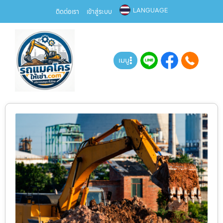
LANGUAGE
ติดต่อเรา
เข้าสู่ระบบ
เมนู