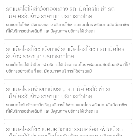
รถแบคโฮให้เช่าวังทองหลาง รถแม็คโครให้เช่า รถ
แม็คโครรับจ้าง ราคาถูก บริการทั่วไทย
รถแบคโฮให้เช่าวังทองหลาง บริการให้เช่ารถแมคโคร พร้อมคนขับมืออาชีพ
ที่ให้บริการอย่างเต็มที่ และ มีคุณภาพ บริการให้เช่ารถแ
รถแม็คโครให้เช่าบึงกาฬ รถแม็คโครให้เช่า รถแม็คโคร
รับจ้าง ราคาถูก บริการทั่วไทย
รถแม็คโครให้เช่าบึงกาฬ บริการให้เช่ารถแมคโคร พร้อมคนขับมืออาชีพ ที่ให้
บริการอย่างเต็มที่ และ มีคุณภาพ บริการให้เช่ารถแม็
รถแบคโฮรับจ้างภาษีเจริญ รถแม็คโครให้เช่า รถ
แม็คโครรับจ้าง ราคาถูก บริการทั่วไทย
รถแบคโฮรับจ้างภาษีเจริญ บริการให้เช่ารถแมคโคร พร้อมคนขับมืออาชีพ
ที่ให้บริการอย่างเต็มที่ และ มีคุณภาพ บริการให้เช่ารถแม
รถแมคโครให้เช่านิคมอุตสาหกรรมเครือสหพัฒน์ รถ