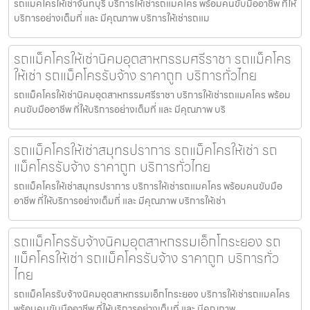
รถแมคโครให้เช่าจันทบุรี บริการให้เช่ารถแมคโคร พร้อมคนขับมืออาชีพ ที่ให้
บริการอย่างเต็มที่ และ มีคุณภาพ บริการให้เช่ารถแม
รถแม็คโครให้เช่านิคมอุตสาหกรรมศรีราชา รถแม็คโคร
ให้เช่า รถแม็คโครรับจ้าง ราคาถูก บริการทั่วไทย
รถแม็คโครให้เช่านิคมอุตสาหกรรมศรีราชา บริการให้เช่ารถแมคโคร พร้อม
คนขับมืออาชีพ ที่ให้บริการอย่างเต็มที่ และ มีคุณภาพ บริ
รถแม็คโครให้เช่าสมุทรปราการ รถแม็คโครให้เช่า รถ
แม็คโครรับจ้าง ราคาถูก บริการทั่วไทย
รถแม็คโครให้เช่าสมุทรปราการ บริการให้เช่ารถแมคโคร พร้อมคนขับมือ
อาชีพ ที่ให้บริการอย่างเต็มที่ และ มีคุณภาพ บริการให้เช่า
รถแม็คโครรับจ้างนิคมอุตสาหกรรมเอ็กโกระยอง รถ
แม็คโครให้เช่า รถแม็คโครรับจ้าง ราคาถูก บริการทั่ว
ไทย
รถแม็คโครรับจ้างนิคมอุตสาหกรรมเอ็กโกระยอง บริการให้เช่ารถแมคโคร
พร้อมคนขับมืออาชีพ ที่ให้บริการอย่างเต็มที่ และ มีคุณภาพ