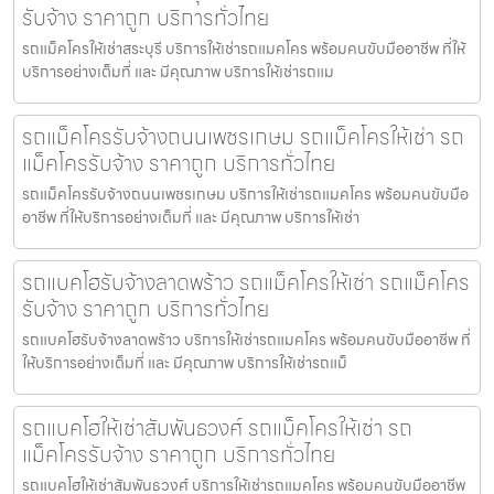
รับจ้าง ราคาถูก บริการทั่วไทย
รถแม็คโครให้เช่าสระบุรี บริการให้เช่ารถแมคโคร พร้อมคนขับมืออาชีพ ที่ให้
บริการอย่างเต็มที่ และ มีคุณภาพ บริการให้เช่ารถแม
รถแม็คโครรับจ้างถนนเพชรเกษม รถแม็คโครให้เช่า รถ
แม็คโครรับจ้าง ราคาถูก บริการทั่วไทย
รถแม็คโครรับจ้างถนนเพชรเกษม บริการให้เช่ารถแมคโคร พร้อมคนขับมือ
อาชีพ ที่ให้บริการอย่างเต็มที่ และ มีคุณภาพ บริการให้เช่า
รถแบคโฮรับจ้างลาดพร้าว รถแม็คโครให้เช่า รถแม็คโคร
รับจ้าง ราคาถูก บริการทั่วไทย
รถแบคโฮรับจ้างลาดพร้าว บริการให้เช่ารถแมคโคร พร้อมคนขับมืออาชีพ ที่
ให้บริการอย่างเต็มที่ และ มีคุณภาพ บริการให้เช่ารถแม็
รถแบคโฮให้เช่าสัมพันธวงศ์ รถแม็คโครให้เช่า รถ
แม็คโครรับจ้าง ราคาถูก บริการทั่วไทย
รถแบคโฮให้เช่าสัมพันธวงศ์ บริการให้เช่ารถแมคโคร พร้อมคนขับมืออาชีพ