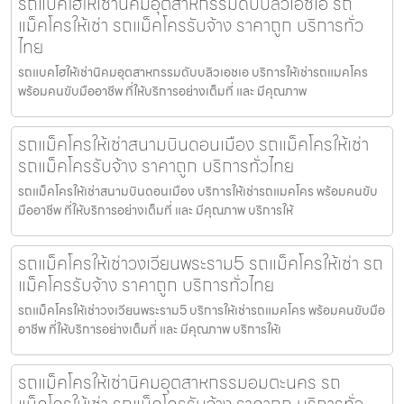
รถแบคโฮให้เช่านิคมอุตสาหกรรมดับบลิวเอชเอ รถ
แม็คโครให้เช่า รถแม็คโครรับจ้าง ราคาถูก บริการทั่ว
ไทย
รถแบคโฮให้เช่านิคมอุตสาหกรรมดับบลิวเอชเอ บริการให้เช่ารถแมคโคร
พร้อมคนขับมืออาชีพ ที่ให้บริการอย่างเต็มที่ และ มีคุณภาพ
รถแม็คโครให้เช่าสนามบินดอนเมือง รถแม็คโครให้เช่า
รถแม็คโครรับจ้าง ราคาถูก บริการทั่วไทย
รถแม็คโครให้เช่าสนามบินดอนเมือง บริการให้เช่ารถแมคโคร พร้อมคนขับ
มืออาชีพ ที่ให้บริการอย่างเต็มที่ และ มีคุณภาพ บริการให้
รถแม็คโครให้เช่าวงเวียนพระราม5 รถแม็คโครให้เช่า รถ
แม็คโครรับจ้าง ราคาถูก บริการทั่วไทย
รถแม็คโครให้เช่าวงเวียนพระราม5 บริการให้เช่ารถแมคโคร พร้อมคนขับมือ
อาชีพ ที่ให้บริการอย่างเต็มที่ และ มีคุณภาพ บริการให้เ
รถแม็คโครให้เช่านิคมอุตสาหกรรมอมตะนคร รถ