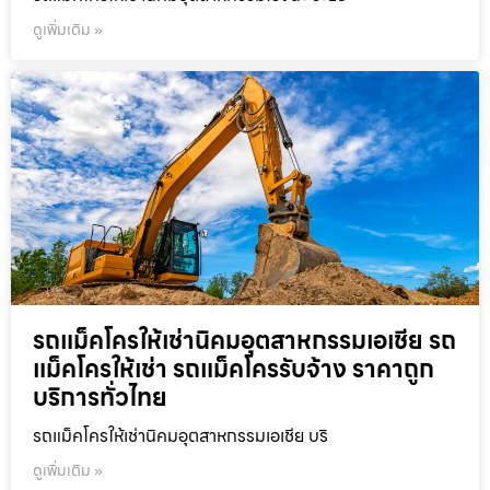
ดูเพิ่มเติม »
รถแม็คโครให้เช่านิคมอุตสาหกรรมเอเชีย รถ
แม็คโครให้เช่า รถแม็คโครรับจ้าง ราคาถูก
บริการทั่วไทย
รถแม็คโครให้เช่านิคมอุตสาหกรรมเอเชีย บริ
ดูเพิ่มเติม »