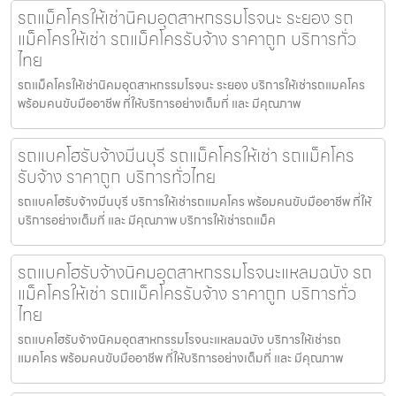
รถแม็คโครให้เช่านิคมอุตสาหกรรมโรจนะ ระยอง รถ
แม็คโครให้เช่า รถแม็คโครรับจ้าง ราคาถูก บริการทั่ว
ไทย
รถแม็คโครให้เช่านิคมอุตสาหกรรมโรจนะ ระยอง บริการให้เช่ารถแมคโคร
พร้อมคนขับมืออาชีพ ที่ให้บริการอย่างเต็มที่ และ มีคุณภาพ
รถแบคโฮรับจ้างมีนบุรี รถแม็คโครให้เช่า รถแม็คโคร
รับจ้าง ราคาถูก บริการทั่วไทย
รถแบคโฮรับจ้างมีนบุรี บริการให้เช่ารถแมคโคร พร้อมคนขับมืออาชีพ ที่ให้
บริการอย่างเต็มที่ และ มีคุณภาพ บริการให้เช่ารถแม็ค
รถแบคโฮรับจ้างนิคมอุตสาหกรรมโรจนะแหลมฉบัง รถ
แม็คโครให้เช่า รถแม็คโครรับจ้าง ราคาถูก บริการทั่ว
ไทย
รถแบคโฮรับจ้างนิคมอุตสาหกรรมโรจนะแหลมฉบัง บริการให้เช่ารถ
แมคโคร พร้อมคนขับมืออาชีพ ที่ให้บริการอย่างเต็มที่ และ มีคุณภาพ