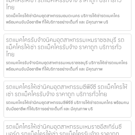
แม็คโครให้เช่า รถแม็คโครรับจ้าง ราคาถูก บริการทั่ว
ไทย
รถแม็คโครให้เช่านิคมอุตสาหกรรมอมตะนคร บริการให้เช่ารถแมคโคร
พร้อมคนขับมืออาชีพ ที่ให้บริการอย่างเต็มที่ และ มีคุณภาพ บริ
รถแมคโครรับจ้างนิคมอุตสาหกรรมเหมราชชลบุรี รถ
แม็คโครให้เช่า รถแม็คโครรับจ้าง ราคาถูก บริการทั่ว
ไทย
รถแมคโครรับจ้างนิคมอุตสาหกรรมเหมราชชลบุรี บริการให้เช่ารถแมคโคร
พร้อมคนขับมืออาชีพ ที่ให้บริการอย่างเต็มที่ และ มีคุณภาพ
รถแมคโครให้เช่านิคมอุตสาหกรรมซีพีจีซี รถแม็คโครให้
เช่า รถแม็คโครรับจ้าง ราคาถูก บริการทั่วไทย
รถแมคโครให้เช่านิคมอุตสาหกรรมซีพีจีซี บริการให้เช่ารถแมคโคร พร้อมคน
ขับมืออาชีพ ที่ให้บริการอย่างเต็มที่ และ มีคุณภาพ บริ
รถแม็คโครให้เช่านิคมอุตสาหกรรมเหมราชอีสเทิร์นซี
บอร์ด รถแม็คโครให้เช่า รถแม็คโครรับจ้าง ราคาถูก