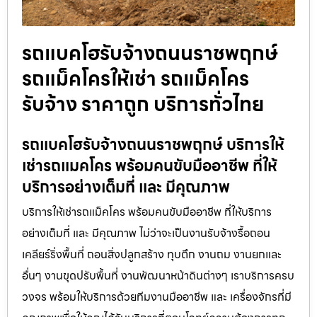
รถแบคโฮรับจ้างถนนราชพฤกษ์
รถแม็คโครให้เช่า รถแม็คโคร
รับจ้าง ราคาถูก บริการทั่วไทย
รถแบคโฮรับจ้างถนนราชพฤกษ์ บริการให้
เช่ารถแมคโคร พร้อมคนขับมืออาชีพ ที่ให้
บริการอย่างเต็มที่ และ มีคุณภาพ
บริการให้เช่ารถแม็คโคร พร้อมคนขับมืออาชีพ ที่ให้บริการ
อย่างเต็มที่ และ มีคุณภาพ ไม่ว่าจะเป็นงานรับจ้างรื้อถอน
เคลียร์ริ่งพื้นที่ ถอนสิ่งปลูกสร้าง ทุบตึก งานถม งานยกและ
อื่นๆ งานขุดปรับพื้นที่ งานพัฒนาหน้าดินต่างๆ เราบริการครบ
วงจร พร้อมให้บริการด้วยทีมงานมืออาชีพ และ เครื่องจักรที่มี