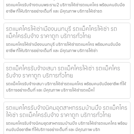
รถแมคโครรับจ้างถนนพระราม2 บริการให้เช่ารถแมคโคร พร้อมคนขับมือ
อาชีพ ที่ให้บริการอย่างเต็มที่ และ มีคุณภาพ บริการให้เช่ารถ
รถแมคโครให้เช่าเมืองนนทบุรี รถแม็คโครให้เช่า รถ
แม็คโครรับจ้าง ราคาถูก บริการทั่วไทย
รถแมคโครให้เช่าเมืองนนทบุรี บริการให้เช่ารถแมคโคร พร้อมคนขับมือ
อาชีพ ที่ให้บริการอย่างเต็มที่ และ มีคุณภาพ บริการให้เช่า
รถแม็คโครรับจ้างเสนา รถแม็คโครให้เช่า รถแม็คโคร
รับจ้าง ราคาถูก บริการทั่วไทย
รถแม็คโครรับจ้างเสนา บริการให้เช่ารถแมคโคร พร้อมคนขับมืออาชีพ ที่ให้
บริการอย่างเต็มที่ และ มีคุณภาพ บริการให้เช่ารถแม็คโ
รถแมคโครรับจ้างนิคมอุตสาหกรรมบ้านบึง รถแม็คโคร
ให้เช่า รถแม็คโครรับจ้าง ราคาถูก บริการทั่วไทย
รถแมคโครรับจ้างนิคมอุตสาหกรรมบ้านบึง บริการให้เช่ารถแมคโคร พร้อม
คนขับมืออาชีพ ที่ให้บริการอย่างเต็มที่ และ มีคุณภาพ บริก