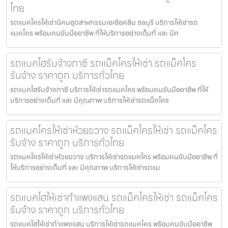
ไทย
รถแมคโครให้เช่านิคมอุตสาหกรรมเอเชียคลีน ชลบุรี บริการให้เช่ารถ
แมคโคร พร้อมคนขับมืออาชีพ ที่ให้บริการอย่างเต็มที่ และ มีค
รถแบคโฮรับจ้างภาชี รถแม็คโครให้เช่า รถแม็คโคร
รับจ้าง ราคาถูก บริการทั่วไทย
รถแบคโฮรับจ้างภาชี บริการให้เช่ารถแมคโคร พร้อมคนขับมืออาชีพ ที่ให้
บริการอย่างเต็มที่ และ มีคุณภาพ บริการให้เช่ารถแม็คโคร
รถแมคโครให้เช่าห้วยขวาง รถแม็คโครให้เช่า รถแม็คโคร
รับจ้าง ราคาถูก บริการทั่วไทย
รถแมคโครให้เช่าห้วยขวาง บริการให้เช่ารถแมคโคร พร้อมคนขับมืออาชีพ ที่
ให้บริการอย่างเต็มที่ และ มีคุณภาพ บริการให้เช่ารถแม
รถแบคโฮให้เช่ากำแพงแสน รถแม็คโครให้เช่า รถแม็คโคร
รับจ้าง ราคาถูก บริการทั่วไทย
รถแบคโฮให้เช่ากำแพงแสน บริการให้เช่ารถแมคโคร พร้อมคนขับมืออาชีพ