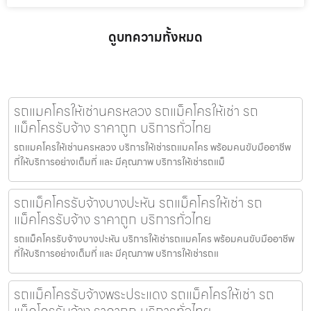
ดูบทความทั้งหมด
รถแมคโครให้เช่านครหลวง รถแม็คโครให้เช่า รถ
แม็คโครรับจ้าง ราคาถูก บริการทั่วไทย
รถแมคโครให้เช่านครหลวง บริการให้เช่ารถแมคโคร พร้อมคนขับมืออาชีพ
ที่ให้บริการอย่างเต็มที่ และ มีคุณภาพ บริการให้เช่ารถแม็
รถแม็คโครรับจ้างบางปะหัน รถแม็คโครให้เช่า รถ
แม็คโครรับจ้าง ราคาถูก บริการทั่วไทย
รถแม็คโครรับจ้างบางปะหัน บริการให้เช่ารถแมคโคร พร้อมคนขับมืออาชีพ
ที่ให้บริการอย่างเต็มที่ และ มีคุณภาพ บริการให้เช่ารถแ
รถแม็คโครรับจ้างพระประแดง รถแม็คโครให้เช่า รถ