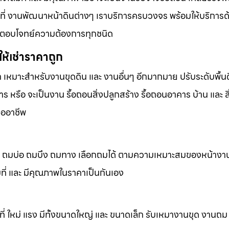
้นที่ งานพัฒนาหน้าดินต่างๆ เราบริการครบวงจร พร้อมให้บริการ
ารที่ตอบโจทย์ความต้องการทุกชนิด
ห้เช่าราคาถูก
ก เหมาะสำหรับงานขุดดิน และ งานอื่นๆ อีกมากมาย ปรับระดับพื้นด
 หรือ จะเป็นงาน รื้อถอนสิ่งปลูกสร้าง รื้อถอนอาคาร บ้าน และ ส
ืออาชีพ
ถมดิน ถมบ่อ ถมบึง ถมทาง เลือกถมได้ ตามความเหมาะสมของหน้างา
็มที่ และ มีคุณภาพในราคาเป็นกันเอง
้นที่ ใหม่ แรง มีทั้งขนาดใหญ่ และ ขนาดเล็ก รับเหมางานขุด งานถ