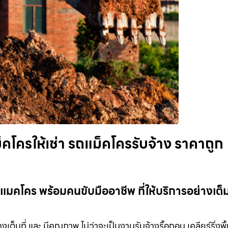
ครให้เช่า รถแม็คโครรับจ้าง ราคาถูก
คโคร พร้อมคนขับมืออาชีพ ที่ให้บริการอย่างเต็มท
เต็มที่ และ มีคุณภาพ ไม่ว่าจะเป็นงานรับจ้างรื้อถอน เคลียร์ริ่งพื้