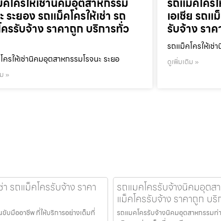
็คโครให้เช่านิคมอุตสาหกรรม
รถแม็คโครใ
ะ ระยอง รถแม็คโครให้เช่า รถ
เอเชีย รถแม
โครรับจ้าง ราคาถูก บริการทั่ว
รับจ้าง ราค
รถแม็คโครให้เช่า
โครให้เช่านิคมอุตสาหกรรมโรจนะ ระยอ
ดูเพิ่มเติม »
ิม »
่า รถแม็คโครรับจ้าง ราคา
รถแมคโครรับจ้างนิคมอุตสา
แม็คโครรับจ้าง ราคาถูก บริ
มืออาชีพ ที่ให้บริการอย่างเต็มที่
รถแมคโครรับจ้างนิคมอุตสาหกรรมท่าเร