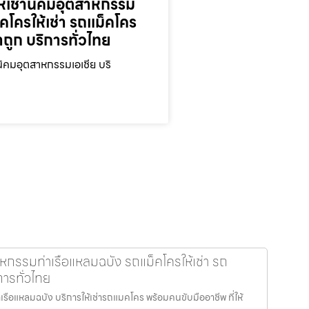
ห้เช่านิคมอุตสาหกรรม
็คโครให้เช่า รถแม็คโคร
าถูก บริการทั่วไทย
นิคมอุตสาหกรรมเอเชีย บริ
หกรรมท่าเรือแหลมฉบัง รถแม็คโครให้เช่า รถ
การทั่วไทย
ือแหลมฉบัง บริการให้เช่ารถแมคโคร พร้อมคนขับมืออาชีพ ที่ให้