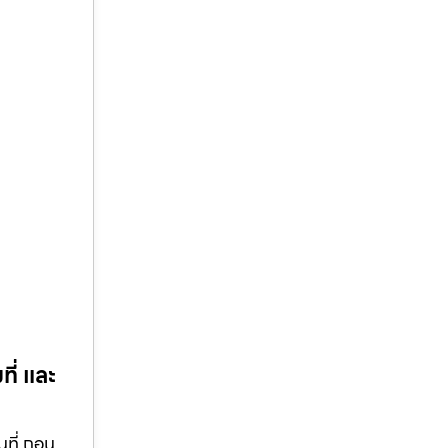
ี่ และ
นที่ ถอน