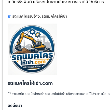
เคลียร์ริ่งพื้นที่ หรือจะเป็นงานหัวเจาะทางเราก็มีให้บริการ
รถแมคโครรับจ้าง
รถแมคโครให้เช่า
,
รถแมคโครให้เช่า.com
ให้เช่าแบคโฮ รถแม็คโครเช่า รถแบคโฮให้เช่า บริการรถแบคโฮให้เช่า รถแม็คโคร
ติดต่อเรา