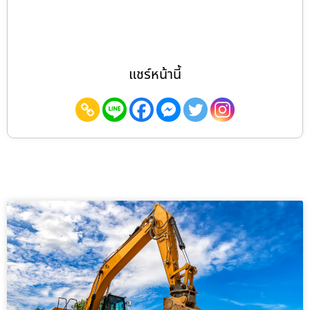
แชร์หน้านี้