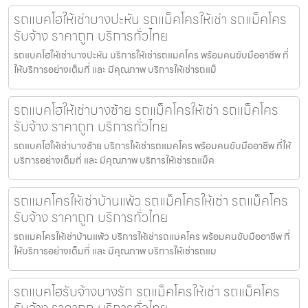
รถแบคโฮให้เช่าบางปะหัน รถแม็คโครให้เช่า รถแม็คโคร
รับจ้าง ราคาถูก บริการทั่วไทย
รถแบคโฮให้เช่าบางปะหัน บริการให้เช่ารถแมคโคร พร้อมคนขับมืออาชีพ ที่
ให้บริการอย่างเต็มที่ และ มีคุณภาพ บริการให้เช่ารถแม็
รถแบคโฮให้เช่าบางซ้าย รถแม็คโครให้เช่า รถแม็คโคร
รับจ้าง ราคาถูก บริการทั่วไทย
รถแบคโฮให้เช่าบางซ้าย บริการให้เช่ารถแมคโคร พร้อมคนขับมืออาชีพ ที่ให้
บริการอย่างเต็มที่ และ มีคุณภาพ บริการให้เช่ารถแม็ค
รถแมคโครให้เช่าบ้านแพ้ว รถแม็คโครให้เช่า รถแม็คโคร
รับจ้าง ราคาถูก บริการทั่วไทย
รถแมคโครให้เช่าบ้านแพ้ว บริการให้เช่ารถแมคโคร พร้อมคนขับมืออาชีพ ที่
ให้บริการอย่างเต็มที่ และ มีคุณภาพ บริการให้เช่ารถแม
รถแบคโฮรับจ้างบางรัก รถแม็คโครให้เช่า รถแม็คโคร