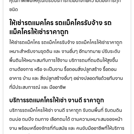
คุณภาพเพื่อให้คุณได้รับบริการที่ตอบโจทย์ความต้องการทุก
ชนิด
ให้เช่ารถแมคโคร รถแม็คโครรับจ้าง รถ
แม็คโครให้เช่าราคาถูก
ให้เช่ารถแม็คโคร รถแม็คโครรับจ้าง รถแม็คโครให้เช่าราคาถูก
เหมาะสำหรับงานขุดดิน และ งานอื่นๆ อีกมากมาย ปรับระดับ
พื้นดินให้เหมาะสมกับการใช้งาน บริการถมที่ถมดินให้สูงขึ้น
ตามต้องการ หรือ จะเป็นงาน รื้อถอนสิ่งปลูกสร้าง รื้อถอน
อาคาร บ้าน และ สิ่งปลูกสร้างอื่นๆ อย่างปลอดภัยด้วยทีมงาน
ที่มีประสบการณ์ และ มืออาชีพ
บริการรถแมคโครให้เช่า งานดี ราคาถูก
บริการรถแม็คโครให้เช่า งานดี ราคาถูก รับถมพื้นที่ รับถมดิน
ถมบ่อ ถมบึง ถมทาง เลือกถมได้ ตามความเหมาะสมของหน้า
งาน พร้อมเครื่องจักรที่ทันสมัย และ คนขับมืออาชีพที่ให้บริการ