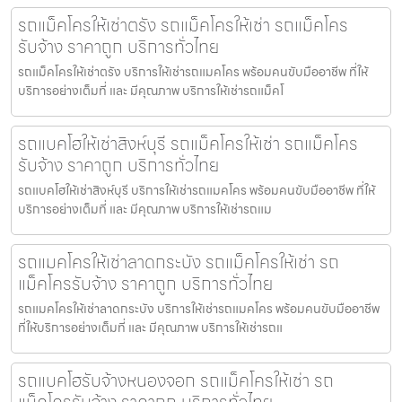
รถแม็คโครให้เช่าตรัง รถแม็คโครให้เช่า รถแม็คโคร
รับจ้าง ราคาถูก บริการทั่วไทย
รถแม็คโครให้เช่าตรัง บริการให้เช่ารถแมคโคร พร้อมคนขับมืออาชีพ ที่ให้
บริการอย่างเต็มที่ และ มีคุณภาพ บริการให้เช่ารถแม็คโ
รถแบคโฮให้เช่าสิงห์บุรี รถแม็คโครให้เช่า รถแม็คโคร
รับจ้าง ราคาถูก บริการทั่วไทย
รถแบคโฮให้เช่าสิงห์บุรี บริการให้เช่ารถแมคโคร พร้อมคนขับมืออาชีพ ที่ให้
บริการอย่างเต็มที่ และ มีคุณภาพ บริการให้เช่ารถแม
รถแมคโครให้เช่าลาดกระบัง รถแม็คโครให้เช่า รถ
แม็คโครรับจ้าง ราคาถูก บริการทั่วไทย
รถแมคโครให้เช่าลาดกระบัง บริการให้เช่ารถแมคโคร พร้อมคนขับมืออาชีพ
ที่ให้บริการอย่างเต็มที่ และ มีคุณภาพ บริการให้เช่ารถแ
รถแบคโฮรับจ้างหนองจอก รถแม็คโครให้เช่า รถ