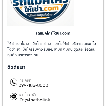
รถแมคโครให้เช่า.com
ให้เช่าแบคโฮ รถแม็คโครเช่า รถแบคโฮให้เช่า บริการรถแบคโฮ
ให้เช่า รถแม็คโครรับจ้าง รับเหมาถมที่ ถมดิน ขุดสระ รื้อถอน
ทุบตึก บริการทั่วไทย
ติดต่อเรา
โทร คลิก
099-185-8000
แอดไลน์ คลิก
ID: @thethailink