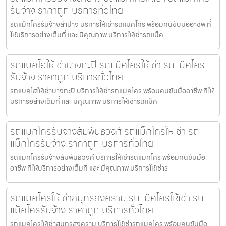
รับจ้าง ราคาถูก บริการทั่วไทย
รถแม็คโครรับจ้างลำปาง บริการให้เช่ารถแมคโคร พร้อมคนขับมืออาชีพ ที่
ให้บริการอย่างเต็มที่ และ มีคุณภาพ บริการให้เช่ารถแม็ค
รถแบคโฮให้เช่าบางกะปิ รถแม็คโครให้เช่า รถแม็คโคร
รับจ้าง ราคาถูก บริการทั่วไทย
รถแบคโฮให้เช่าบางกะปิ บริการให้เช่ารถแมคโคร พร้อมคนขับมืออาชีพ ที่ให้
บริการอย่างเต็มที่ และ มีคุณภาพ บริการให้เช่ารถแม็ค
รถแมคโครรับจ้างสัมพันธวงศ์ รถแม็คโครให้เช่า รถ
แม็คโครรับจ้าง ราคาถูก บริการทั่วไทย
รถแมคโครรับจ้างสัมพันธวงศ์ บริการให้เช่ารถแมคโคร พร้อมคนขับมือ
อาชีพ ที่ให้บริการอย่างเต็มที่ และ มีคุณภาพ บริการให้เช่าร
รถแมคโครให้เช่าสมุทรสงคราม รถแม็คโครให้เช่า รถ
แม็คโครรับจ้าง ราคาถูก บริการทั่วไทย
รถแมคโครให้เช่าสมุทรสงคราม บริการให้เช่ารถแมคโคร พร้อมคนขับมือ