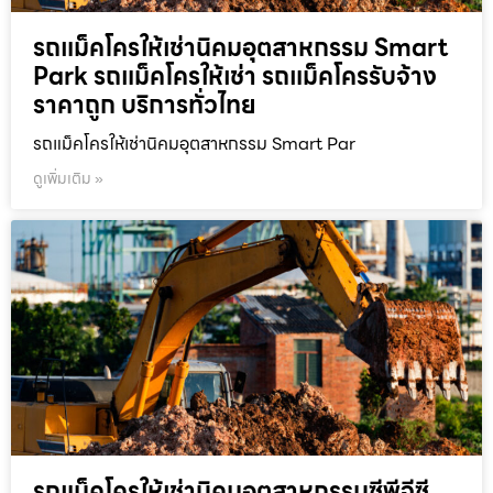
รถแม็คโครให้เช่านิคมอุตสาหกรรม Smart
Park รถแม็คโครให้เช่า รถแม็คโครรับจ้าง
ราคาถูก บริการทั่วไทย
รถแม็คโครให้เช่านิคมอุตสาหกรรม Smart Par
ดูเพิ่มเติม »
รถแม็คโครให้เช่านิคมอุตสาหกรรมซีพีจีซี